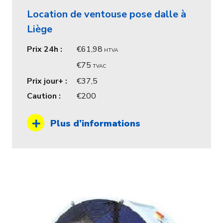
Location de ventouse pose dalle à
Liège
Prix 24h :
61,98
HTVA
75
TVAC
Prix jour+ :
37,5
Caution :
200
Plus d’informations