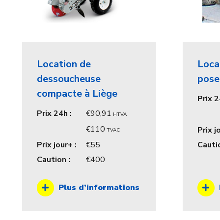
Location de
Loca
dessoucheuse
pose
compacte à Liège
Prix 2
Prix 24h :
90,91
HTVA
110
Prix j
TVAC
Prix jour+ :
55
Cautio
Caution :
400
Plus d’informations