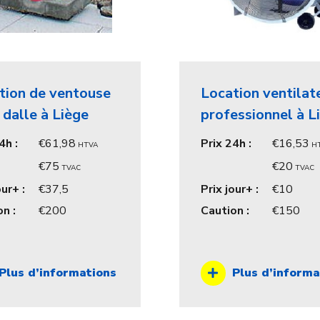
tion de ventouse
Location ventilat
 dalle à Liège
professionnel à L
4h :
61,98
Prix 24h :
16,53
HTVA
H
75
20
TVAC
TVAC
our+ :
37,5
Prix jour+ :
10
n :
200
Caution :
150
Plus d’informations
Plus d’informa