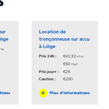
eur
Location de
iège
tronçonneuse sur accu
à Liège
TVA
Prix 24h :
41,32
HTVA
50
TVAC
Prix jour+ :
25
Caution :
200
tions
Plus d’informations