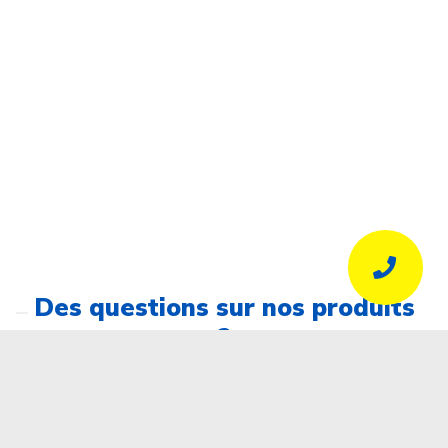
Des questions sur nos produits
?
N’hésitez pas à nous contacter !
Nous fournissons des conseils avisés et expérimentés