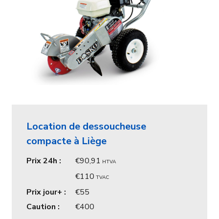
Location de dessoucheuse
compacte à Liège
Prix 24h :
90,91
HTVA
110
TVAC
Prix jour+ :
55
Caution :
400