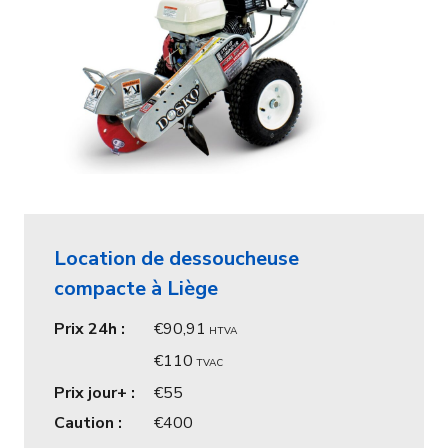
Location de dessoucheuse
compacte à Liège
Prix 24h :
90,91
HTVA
110
TVAC
Prix jour+ :
55
Caution :
400