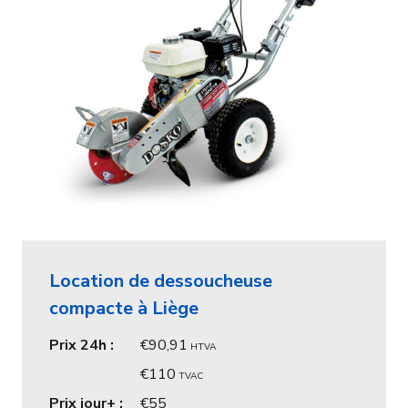
Location de dessoucheuse
compacte à Liège
Prix 24h :
90,91
HTVA
110
TVAC
Prix jour+ :
55