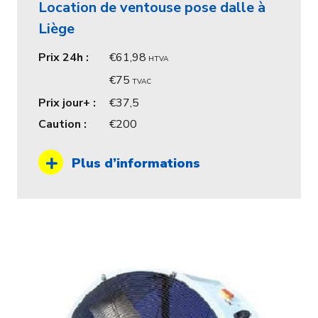
Location de ventouse pose dalle à
Liège
Prix 24h :
61,98
HTVA
75
TVAC
Prix jour+ :
37,5
Caution :
200
Plus d’informations