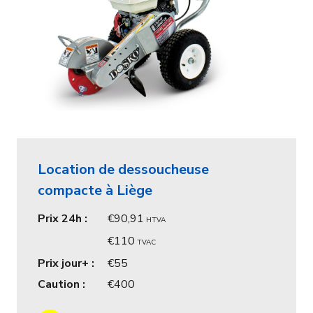
Location de dessoucheuse
compacte à Liège
Prix 24h :
90,91
HTVA
110
TVAC
Prix jour+ :
55
Caution :
400