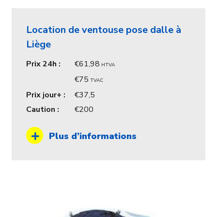
Location de ventouse pose dalle à
Liège
Prix 24h :
61,98
HTVA
75
TVAC
Prix jour+ :
37,5
Caution :
200
Plus d’informations