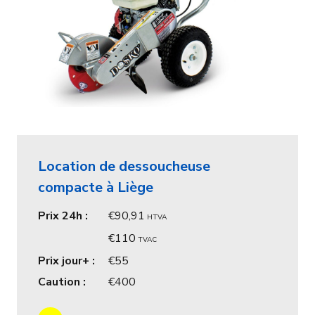
Location de dessoucheuse
compacte à Liège
Prix 24h :
90,91
HTVA
110
TVAC
Prix jour+ :
55
Caution :
400