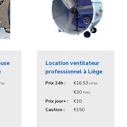
ouse
Location ventilateur
e
professionnel à Liège
Prix 24h :
16,53
TVA
HTVA
20
TVAC
Prix jour+ :
10
Caution :
150