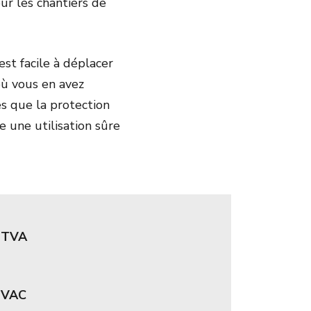
ur les chantiers de
st facile à déplacer
 où vous en avez
es que la protection
re une utilisation sûre
 HTVA
 TVAC