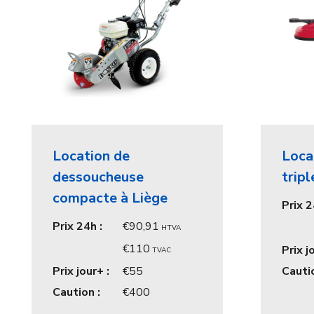
Location de
Loca
dessoucheuse
tripl
compacte à Liège
Prix 2
Prix 24h :
90,91
HTVA
110
Prix j
TVAC
Prix jour+ :
55
Cautio
Caution :
400