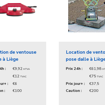
tion de ventouse
Location de vent
e à Liège
pose dalle à Lièg
4h :
9,92
Prix 24h :
61,98
HTVA
H
12
75
TVAC
TVAC
our+ :
6
Prix jour+ :
37,5
n :
100
Caution :
200