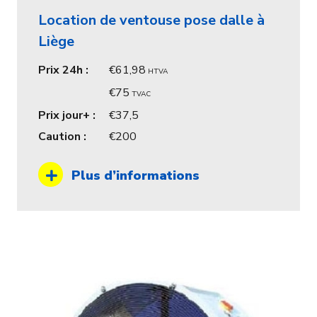
Location de ventouse pose dalle à
Liège
Prix 24h :
61,98
HTVA
75
TVAC
Prix jour+ :
37,5
Caution :
200
Plus d’informations