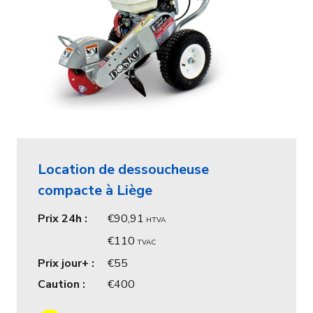
Location de dessoucheuse
compacte à Liège
Prix 24h :
90,91
HTVA
110
TVAC
Prix jour+ :
55
Caution :
400