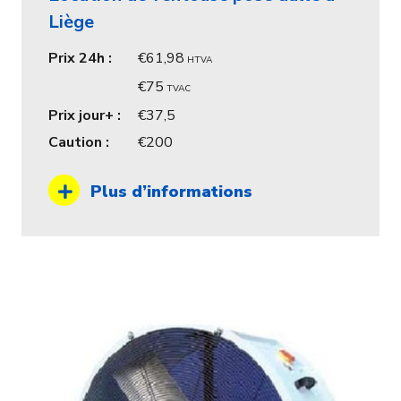
Liège
Prix 24h :
61,98
HTVA
75
TVAC
Prix jour+ :
37,5
Caution :
200
Plus d’informations