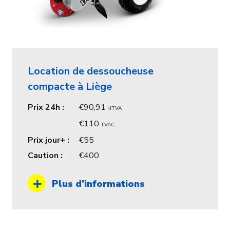
Location de dessoucheuse
compacte à Liège
Prix 24h :
90,91
HTVA
110
TVAC
Prix jour+ :
55
Caution :
400
Plus d’informations