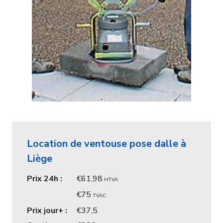
Location de ventouse pose dalle à
Liège
Prix 24h :
61,98
HTVA
75
TVAC
Prix jour+ :
37,5