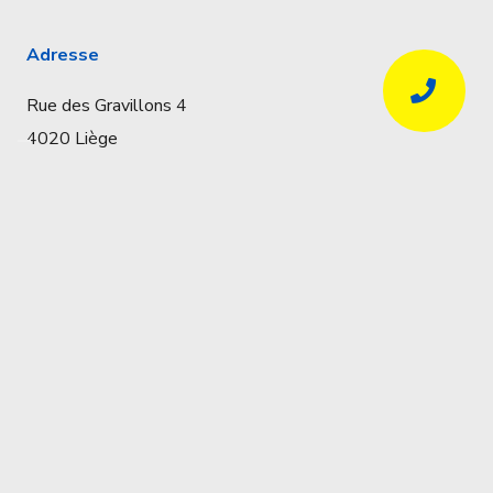
Adresse
Rue des Gravillons 4
4020 Liège
Coordonnées
Réservations uniquement par téléphone
04 341 57 32
info@locapro.be
BTW
BE0438139892