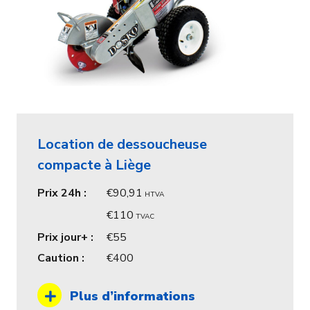
Location de dessoucheuse
compacte à Liège
Prix 24h :
90,91
HTVA
110
TVAC
Prix jour+ :
55
Caution :
400
Plus d’informations