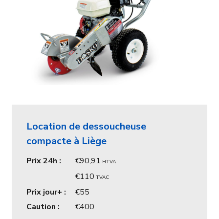
Location de dessoucheuse
compacte à Liège
Prix 24h :
90,91
HTVA
110
TVAC
Prix jour+ :
55
Caution :
400