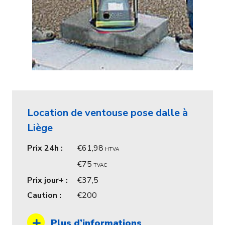
Location de ventouse pose dalle à
Liège
Prix 24h :
61,98
HTVA
75
TVAC
Prix jour+ :
37,5
Caution :
200
Plus d’informations