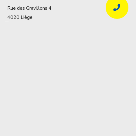
Rue des Gravillons 4
4020 Liège
Coordonnées
Réservations uniquement par téléphone
04 341 57 32
info@locapro.be
BTW
BE0438139892
Heures d’ouverture