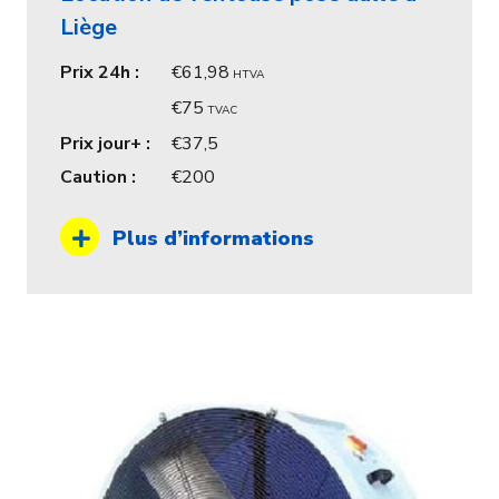
Liège
Prix 24h :
61,98
HTVA
75
TVAC
Prix jour+ :
37,5
Caution :
200
Plus d’informations