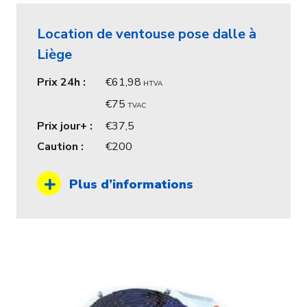
Location de ventouse pose dalle à
Liège
Prix 24h :
61,98
HTVA
75
TVAC
Prix jour+ :
37,5
Caution :
200
Plus d’informations