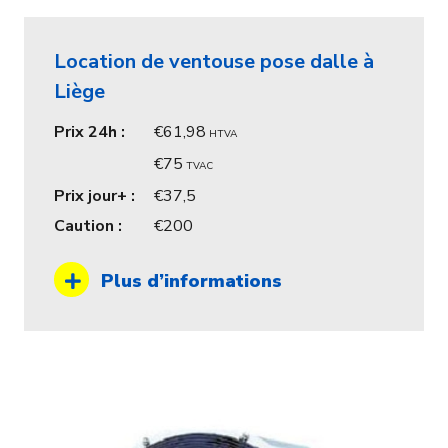
Location de ventouse pose dalle à
Liège
Prix 24h :
61,98
HTVA
75
TVAC
Prix jour+ :
37,5
Caution :
200
Plus d’informations